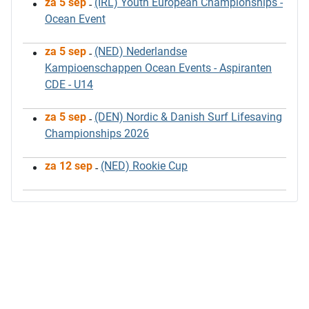
za 5 sep
(IRL) Youth European Championships -
-
Ocean Event
za 5 sep
(NED) Nederlandse
-
Kampioenschappen Ocean Events - Aspiranten
CDE - U14
za 5 sep
(DEN) Nordic & Danish Surf Lifesaving
-
Championships 2026
za 12 sep
(NED) Rookie Cup
-