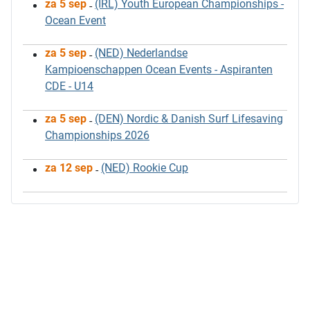
za 5 sep
(IRL) Youth European Championships -
-
Ocean Event
za 5 sep
(NED) Nederlandse
-
Kampioenschappen Ocean Events - Aspiranten
CDE - U14
za 5 sep
(DEN) Nordic & Danish Surf Lifesaving
-
Championships 2026
za 12 sep
(NED) Rookie Cup
-