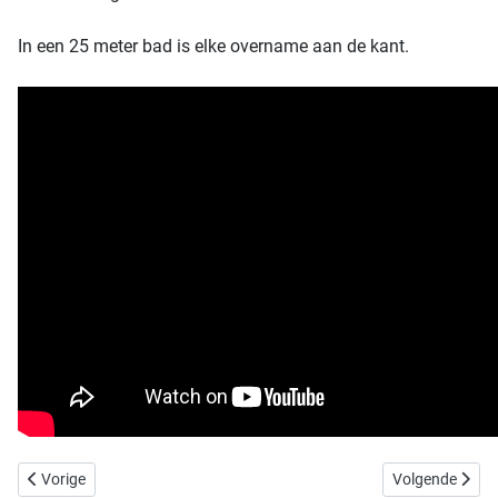
In een 25 meter bad is elke overname aan de kant.
Vorig artikel: Pool - 200 meter Obstacle Swim
Volgende artike
Vorige
Volgende