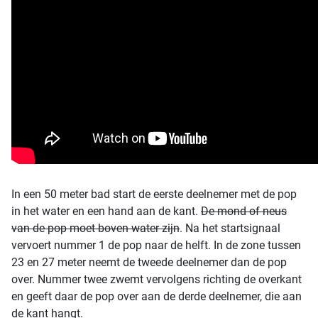
In een 50 meter bad start de eerste deelnemer met de pop
in het water en een hand aan de kant.
De mond of neus
van de pop moet boven water zijn
. Na het startsignaal
vervoert nummer 1 de pop naar de helft. In de zone tussen
23 en 27 meter neemt de tweede deelnemer dan de pop
over. Nummer twee zwemt vervolgens richting de overkant
en geeft daar de pop over aan de derde deelnemer, die aan
de kant hangt.