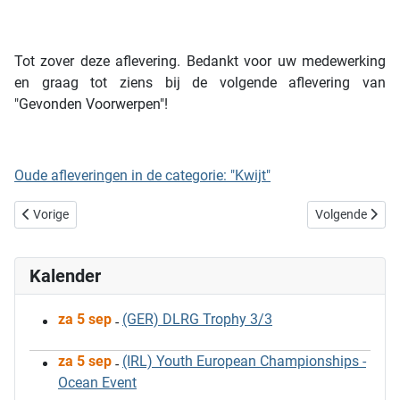
Tot zover deze aflevering. Bedankt voor uw medewerking
en graag tot ziens bij de volgende aflevering van
"Gevonden Voorwerpen"!
Oude afleveringen in de categorie: "Kwijt"
Vorig artikel: Gevonden Voorwerpen - V
Volgende artike
Vorige
Volgende
Kalender
za 5 sep
(GER) DLRG Trophy 3/3
-
za 5 sep
(IRL) Youth European Championships -
-
Ocean Event