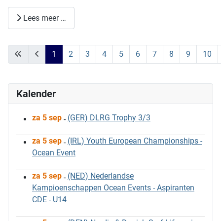
Lees meer …
1
2
3
4
5
6
7
8
9
10
Pagina 1 van 12
Kalender
za 5 sep
(GER) DLRG Trophy 3/3
-
za 5 sep
(IRL) Youth European Championships -
-
Ocean Event
za 5 sep
(NED) Nederlandse
-
Kampioenschappen Ocean Events - Aspiranten
CDE - U14