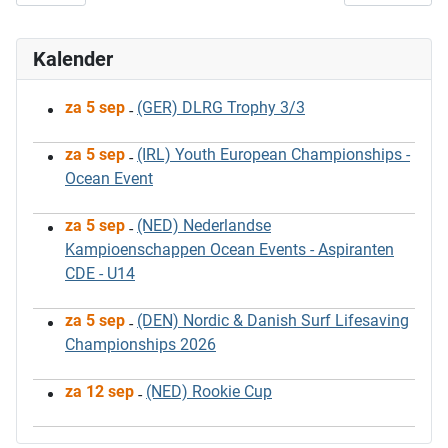
Kalender
za 5 sep
(GER) DLRG Trophy 3/3
-
za 5 sep
(IRL) Youth European Championships -
-
Ocean Event
za 5 sep
(NED) Nederlandse
-
Kampioenschappen Ocean Events - Aspiranten
CDE - U14
za 5 sep
(DEN) Nordic & Danish Surf Lifesaving
-
Championships 2026
za 12 sep
(NED) Rookie Cup
-