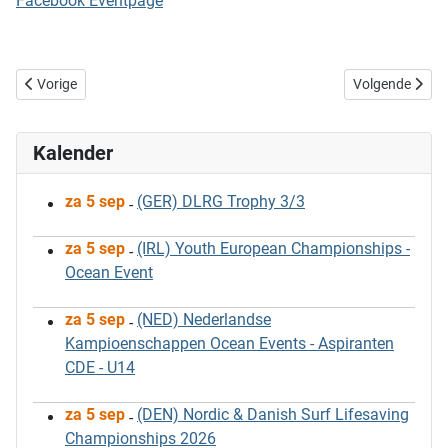
Facebook Eventpage
Vorig artikel: Internationale Ontmoeting - Uitslagen SERC
Volgende artik
Vorige
Volgende
Kalender
za 5 sep
(GER) DLRG Trophy 3/3
-
za 5 sep
(IRL) Youth European Championships -
-
Ocean Event
za 5 sep
(NED) Nederlandse
-
Kampioenschappen Ocean Events - Aspiranten
CDE - U14
za 5 sep
(DEN) Nordic & Danish Surf Lifesaving
-
Championships 2026