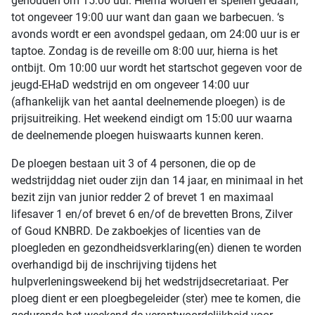
gehouden om 15:00 uur. Hierna worden er spellen gedaan,
tot ongeveer 19:00 uur want dan gaan we barbecuen. ‘s
avonds wordt er een avondspel gedaan, om 24:00 uur is er
taptoe. Zondag is de reveille om 8:00 uur, hierna is het
ontbijt. Om 10:00 uur wordt het startschot gegeven voor de
jeugd-EHaD wedstrijd en om ongeveer 14:00 uur
(afhankelijk van het aantal deelnemende ploegen) is de
prijsuitreiking. Het weekend eindigt om 15:00 uur waarna
de deelnemende ploegen huiswaarts kunnen keren.
De ploegen bestaan uit 3 of 4 personen, die op de
wedstrijddag niet ouder zijn dan 14 jaar, en minimaal in het
bezit zijn van junior redder 2 of brevet 1 en maximaal
lifesaver 1 en/of brevet 6 en/of de brevetten Brons, Zilver
of Goud KNBRD. De zakboekjes of licenties van de
ploegleden en gezondheidsverklaring(en) dienen te worden
overhandigd bij de inschrijving tijdens het
hulpverleningsweekend bij het wedstrijdsecretariaat. Per
ploeg dient er een ploegbegeleider (ster) mee te komen, die