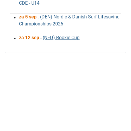
CDE - U14
za 5 sep
(DEN) Nordic & Danish Surf Lifesaving
-
Championships 2026
za 12 sep
(NED) Rookie Cup
-