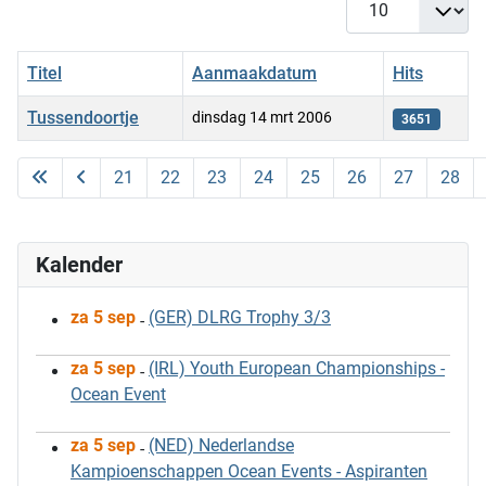
Titel
Aanmaakdatum
Hits
Tussendoortje
dinsdag 14 mrt 2006
3651
Artikelen
21
22
23
24
25
26
27
28
Kalender
za 5 sep
(GER) DLRG Trophy 3/3
-
za 5 sep
(IRL) Youth European Championships -
-
Ocean Event
za 5 sep
(NED) Nederlandse
-
Kampioenschappen Ocean Events - Aspiranten