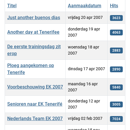
Titel
Aanmaakdatum
Hits
Just another buenos dias
vrijdag 20 apr 2007
3623
donderdag 19 apr
Another day at Tenerifee
4063
2007
De eerste trainingsdag zit
woensdag 18 apr
2883
erop
2007
Ploeg aangekomen op
dinsdag 17 apr 2007
2890
Tenerife
maandag 16 apr
Voorbeschouwing EK 2007
5840
2007
donderdag 12 apr
Senioren naar EK Tenerifé
3005
2007
Nederlands Team EK 2007
vrijdag 02 feb 2007
7024
woensdag 15 nov