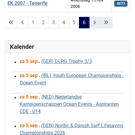
EK 2007 - Tenerife
4673
2006
Artikelen
1
2
3
4
5
6
Kalender
za 5 sep
(GER) DLRG Trophy 3/3
-
za 5 sep
(IRL) Youth European Championships -
-
Ocean Event
za 5 sep
(NED) Nederlandse
-
Kampioenschappen Ocean Events - Aspiranten
CDE - U14
za 5 sep
(DEN) Nordic & Danish Surf Lifesaving
-
Championships 2026