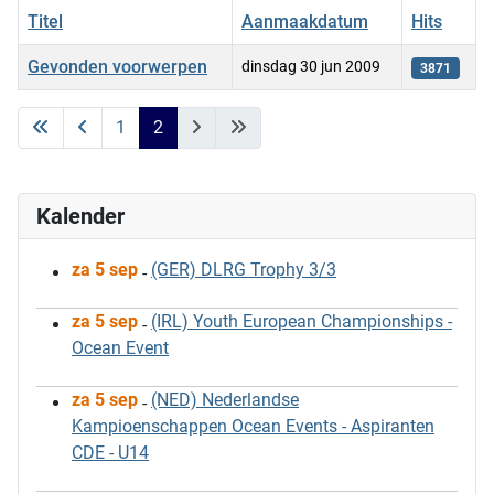
Titel
Aanmaakdatum
Hits
Gevonden voorwerpen
dinsdag 30 jun 2009
3871
Artikelen
1
2
Kalender
za 5 sep
(GER) DLRG Trophy 3/3
-
za 5 sep
(IRL) Youth European Championships -
-
Ocean Event
za 5 sep
(NED) Nederlandse
-
Kampioenschappen Ocean Events - Aspiranten
CDE - U14