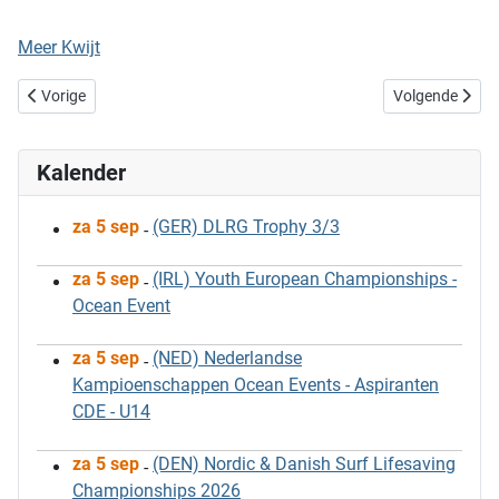
Meer Kwijt
Vorig artikel: Gevonden Voorwerpen - VII - De Spaanse editie
Volgende artik
Vorige
Volgende
Kalender
za 5 sep
(GER) DLRG Trophy 3/3
-
za 5 sep
(IRL) Youth European Championships -
-
Ocean Event
za 5 sep
(NED) Nederlandse
-
Kampioenschappen Ocean Events - Aspiranten
CDE - U14
za 5 sep
(DEN) Nordic & Danish Surf Lifesaving
-
Championships 2026