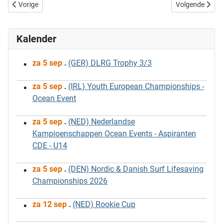
Vorig artikel: Gevonden voorwerpen - X [Update]
Volgende artike
Vorige
Volgende
Kalender
za 5 sep
(GER) DLRG Trophy 3/3
-
za 5 sep
(IRL) Youth European Championships -
-
Ocean Event
za 5 sep
(NED) Nederlandse
-
Kampioenschappen Ocean Events - Aspiranten
CDE - U14
za 5 sep
(DEN) Nordic & Danish Surf Lifesaving
-
Championships 2026
za 12 sep
(NED) Rookie Cup
-