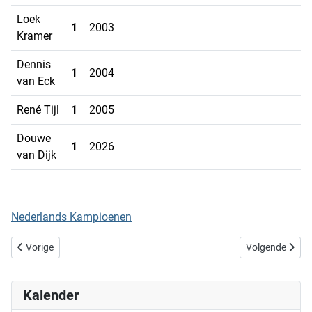
Loek
1
2003
Kramer
Dennis
1
2004
van Eck
René Tijl
1
2005
Douwe
1
2026
van Dijk
Nederlands Kampioenen
Vorig artikel: Titels Board Race
Volgende artikel
Vorige
Volgende
Kalender