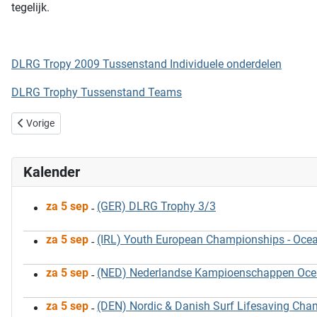
tegelijk.
DLRG Tropy 2009 Tussenstand Individuele onderdelen
DLRG Trophy Tussenstand Teams
Vorig artikel: DLRG Cup 2009 - Deelnemers [UPDATE]
Vorige
Kalender
za 5 sep
(GER) DLRG Trophy 3/3
-
za 5 sep
(IRL) Youth European Championships - Oce
-
za 5 sep
(NED) Nederlandse Kampioenschappen Ocean
-
za 5 sep
(DEN) Nordic & Danish Surf Lifesaving Ch
-