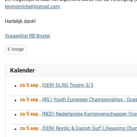
klompmichel@gmail.com
.
Hartelijk dank!
Vragenlijst RB Boxtel
Vorig artikel: Brita Memorial - It's ON! Inderdaad! +10
Vorige
Kalender
za 5 sep
(GER) DLRG Trophy 3/3
-
za 5 sep
(IRL) Youth European Championships - Oce
-
za 5 sep
(NED) Nederlandse Kampioenschappen Ocean
-
za 5 sep
(DEN) Nordic & Danish Surf Lifesaving Ch
-