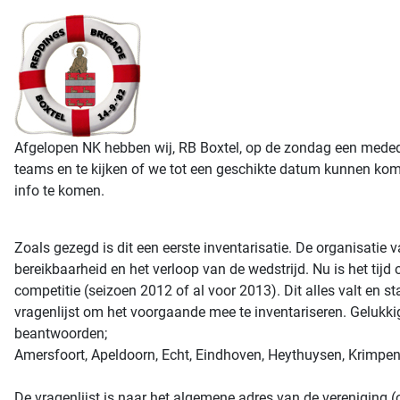
Afgelopen NK hebben wij, RB Boxtel, op de zondag een medede
teams en te kijken of we tot een geschikte datum kunnen kom
info te komen.
Zoals gezegd is dit een eerste inventarisatie. De organisatie
bereikbaarheid en het verloop van de wedstrijd. Nu is het tijd
competitie (seizoen 2012 of al voor 2013). Dit alles valt en 
vragenlijst om het voorgaande mee te inventariseren. Gelukki
beantwoorden;
Amersfoort, Apeldoorn, Echt, Eindhoven, Heythuysen, Krimpen 
De vragenlijst is naar het algemene adres van de vereniging (