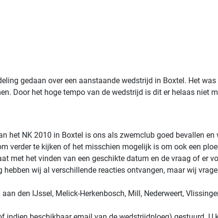
ling gedaan over een aanstaande wedstrijd in Boxtel. Het was 
en. Door het hoge tempo van de wedstrijd is dit er helaas niet
 van het NK 2010 in Boxtel is ons als zwemclub goed bevallen en
 om verder te kijken of het misschien mogelijk is om ook een plo
staat met het vinden van een geschikte datum en de vraag of er v
g hebben wij al verschillende reacties ontvangen, maar wij vrag
aan den IJssel, Melick-Herkenbosch, Mill, Nederweert, Vlissing
of indien beschikbaar email van de wedstrijdploeg) gestuurd. U 