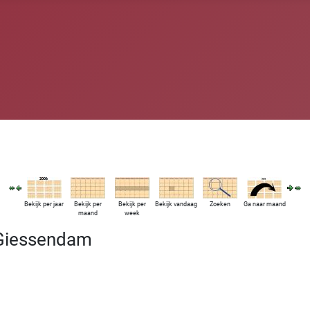
Bekijk per jaar
Bekijk per
Bekijk per
Bekijk vandaag
Zoeken
Ga naar maand
maand
week
-Giessendam