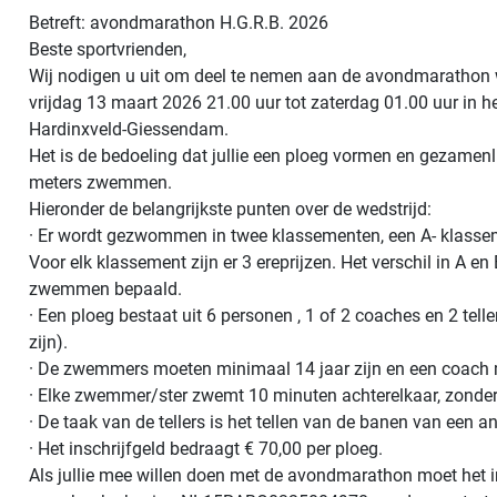
Betreft: avondmarathon H.G.R.B. 2026
Beste sportvrienden,
Wij nodigen u uit om deel te nemen aan de avondmarathon
vrijdag 13 maart 2026 21.00 uur tot zaterdag 01.00 uur in h
Hardinxveld-Giessendam.
Het is de bedoeling dat jullie een ploeg vormen en gezamenl
meters zwemmen.
Hieronder de belangrijkste punten over de wedstrijd:
· Er wordt gezwommen in twee klassementen, een A- klassem
Voor elk klassement zijn er 3 ereprijzen. Het verschil in A e
zwemmen bepaald.
· Een ploeg bestaat uit 6 personen , 1 of 2 coaches en 2 te
zijn).
· De zwemmers moeten minimaal 14 jaar zijn en een coach m
· Elke zwemmer/ster zwemt 10 minuten achterelkaar, zonder
· De taak van de tellers is het tellen van de banen van een a
· Het inschrijfgeld bedraagt € 70,00 per ploeg.
Als jullie mee willen doen met de avondmarathon moet het in