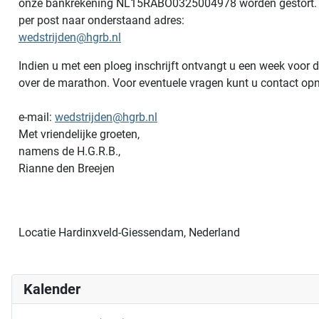
onze bankrekening NL15RABO0325004978 worden gestort. 
per post naar onderstaand adres:
wedstrijden@hgrb.nl
Indien u met een ploeg inschrijft ontvangt u een week voor d
over de marathon. Voor eventuele vragen kunt u contact o
e-mail:
wedstrijden@hgrb.nl
Met vriendelijke groeten,
namens de H.G.R.B.,
Rianne den Breejen
Locatie
Hardinxveld-Giessendam, Nederland
Kalender