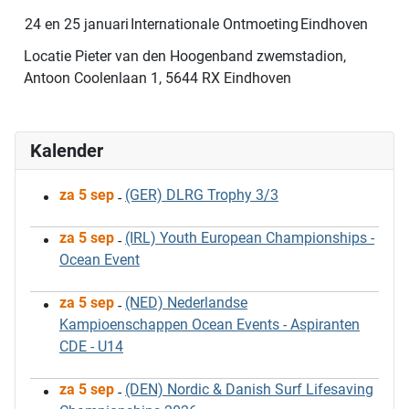
24 en 25 januari
Internationale Ontmoeting
Eindhoven
Locatie
Pieter van den Hoogenband zwemstadion,
Antoon Coolenlaan 1, 5644 RX Eindhoven
Kalender
za 5 sep
(GER) DLRG Trophy 3/3
-
za 5 sep
(IRL) Youth European Championships -
-
Ocean Event
za 5 sep
(NED) Nederlandse
-
Kampioenschappen Ocean Events - Aspiranten
CDE - U14
za 5 sep
(DEN) Nordic & Danish Surf Lifesaving
-