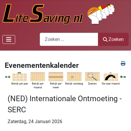
Zoeken
Zoeken
Evenementenkalender
Bekijk per jaar
Bekijk per
Bekijk per
Bekijk vandaag
Zoeken
Ga naar maand
maand
week
(NED) Internationale Ontmoeting -
SERC
Zaterdag, 24 Januari 2026